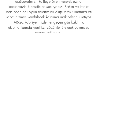
tecrübelerimizi, kaliteye önem vererek uzman
kadromuzla hizmetinize sunuyoruz. Bakım ve imalat
açısından en uygun tasarımları oluşturarak firmanıza en
rahat hizmeti verebilecek kaldırma makinelerini üretiyor,
AR-GE kabiliyetimizle her geçen gün kaldırma
ekipmanlarında yenilikçi çözümler üreterek yolumuza
devam ediyoruz.
Her alanda ihtiyaç olan 100 tona kadar muhtelif
kapasitelerde; Köprülü Vinçler, Gezer Köprülü Vinçler,
Çift Kiriş Gezer Köprülü Vinçler, Tek Kiriş Gezer Köprülü
Vinçler, Tavan Vinçler, Portal Vinçler ve Özel Tasarım
Vinçler olmak üzere dünya standartlarına uygun imalat
yaparak hizmet vermeyi sürdürüyor, hem yurt içi hem
yurt dışı odaklı çalışarak, sizlerle büyüyoruz.