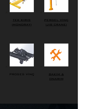
TEK KIRIS
PERGEL VİNÇ
(MONORAY)
(JIB CRANE)
PROSES VİNÇ
BAKIM &
ONARIM