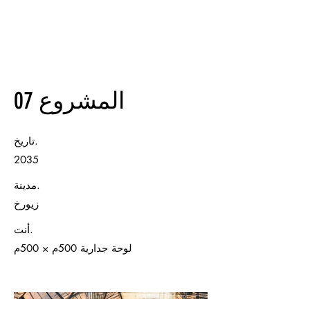
المشروع 07
تاريخ.
2035
مدينة.
زيورخ
أنت.
لوحة جدارية 500م × 500م