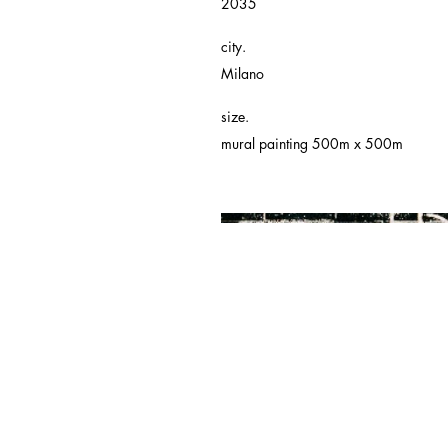
2035
city.
Milano
size.
mural painting 500m x 500m